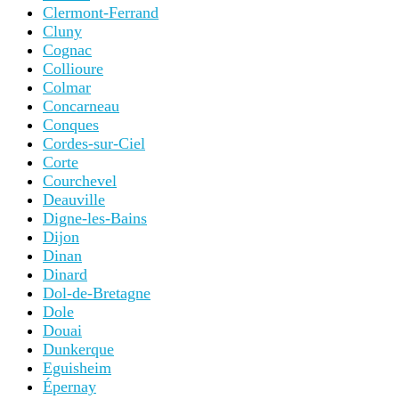
Clermont-Ferrand
Cluny
Cognac
Collioure
Colmar
Concarneau
Conques
Cordes-sur-Ciel
Corte
Courchevel
Deauville
Digne-les-Bains
Dijon
Dinan
Dinard
Dol-de-Bretagne
Dole
Douai
Dunkerque
Eguisheim
Épernay