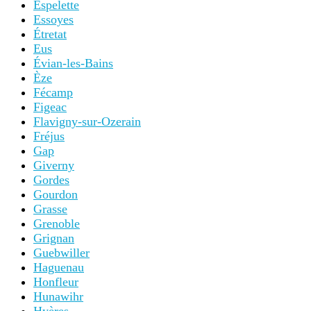
Espelette
Essoyes
Étretat
Eus
Évian-les-Bains
Èze
Fécamp
Figeac
Flavigny-sur-Ozerain
Fréjus
Gap
Giverny
Gordes
Gourdon
Grasse
Grenoble
Grignan
Guebwiller
Haguenau
Honfleur
Hunawihr