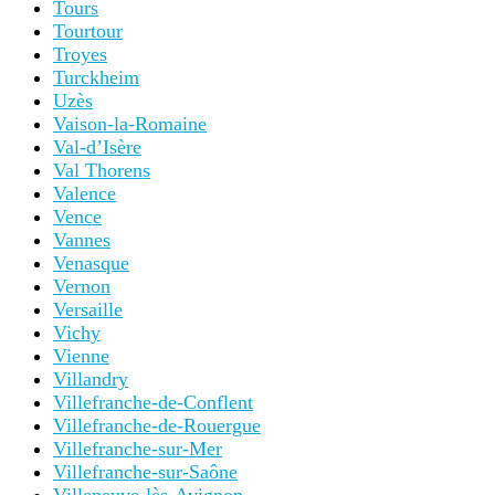
Tours
Tourtour
Troyes
Turckheim
Uzès
Vaison-la-Romaine
Val-d’Isère
Val Thorens
Valence
Vence
Vannes
Venasque
Vernon
Versaille
Vichy
Vienne
Villandry
Villefranche-de-Conflent
Villefranche-de-Rouergue
Villefranche-sur-Mer
Villefranche-sur-Saône