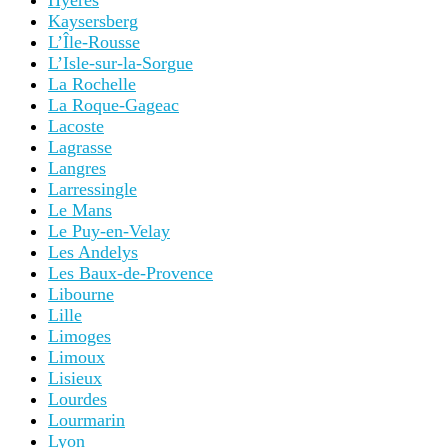
Hyères
Kaysersberg
L’Île-Rousse
L’Isle-sur-la-Sorgue
La Rochelle
La Roque-Gageac
Lacoste
Lagrasse
Langres
Larressingle
Le Mans
Le Puy-en-Velay
Les Andelys
Les Baux-de-Provence
Libourne
Lille
Limoges
Limoux
Lisieux
Lourdes
Lourmarin
Lyon