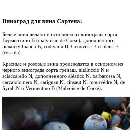
Виноград для вина Сартена:
Белые вина делают в основном из винограда сорта
Верментино B (malvoisie de Corse), дополненного
нежным biancu B, codivarta B, Genovese B и blanc B
(rossola).
Красные и розовые вина производятся в основном из
черного винограда сорта гренаш, nielluccio N и
sciaccarello N, дополненного aléatico N, barbarossa N,
carcajolo nero N, carignan N, cinsaut N, mourvèdre N, de
Syrah N и Vermentino B (Malvoisie de Corse).