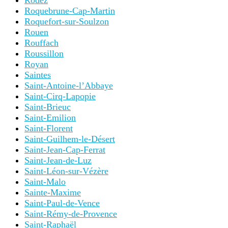
Rodez
Roquebrune-Cap-Martin
Roquefort-sur-Soulzon
Rouen
Rouffach
Roussillon
Royan
Saintes
Saint-Antoine-l’Abbaye
Saint-Cirq-Lapopie
Saint-Brieuc
Saint-Emilion
Saint-Florent
Saint-Guilhem-le-Désert
Saint-Jean-Cap-Ferrat
Saint-Jean-de-Luz
Saint-Léon-sur-Vézère
Saint-Malo
Sainte-Maxime
Saint-Paul-de-Vence
Saint-Rémy-de-Provence
Saint-Raphaël