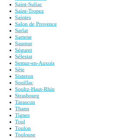
Saint-Suliac
Saint-Tropez
Saintes
Salon de Provence
Sarlat
Sartene
Saumur
Séguret
Sélestat
Semur-en-Auxois
Sète
Sisteron
Souillac
Soultz-Haut-Rhin
Strasbourg
Tarascon
Thann
Tignes
Toul
Toulon
Toulouse