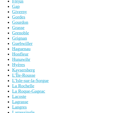
Fréjus
Gap
Giverny
Gordes
Gourdon
Grasse
Grenoble
Grignan
Guebwiller
Haguenau
Honfleur
Hunawihr
Hyères
Kaysersberg
L’Île-Rousse
L’Isle-sur-la-Sorgue
La Rochelle
La Roque-Gageac
Lacoste
Lagrasse
Langres
Larressingle