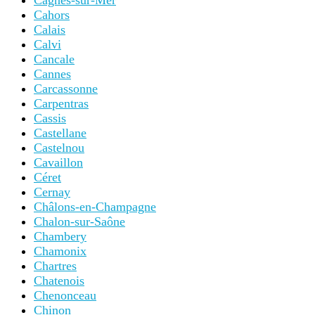
Cagnes-sur-Mer
Cahors
Calais
Calvi
Cancale
Cannes
Carcassonne
Carpentras
Cassis
Castellane
Castelnou
Cavaillon
Céret
Cernay
Châlons-en-Champagne
Chalon-sur-Saône
Chambery
Chamonix
Chartres
Chatenois
Chenonceau
Chinon