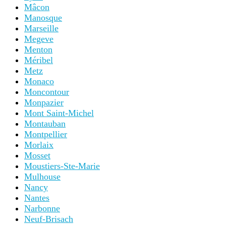
Mâcon
Manosque
Marseille
Megeve
Menton
Méribel
Metz
Monaco
Moncontour
Monpazier
Mont Saint-Michel
Montauban
Montpellier
Morlaix
Mosset
Moustiers-Ste-Marie
Mulhouse
Nancy
Nantes
Narbonne
Neuf-Brisach