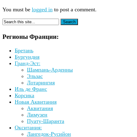
You must be
logged in
to post a comment.
Регионы Франции:
Бретань
Бургундия
Гранд-Эст:
Шампань-Арденны
Эльзас
Лотарингия
Иль де Франс
Корсика
Новая Аквитания
Аквитания
Лимузен
Пуату-Шаранта
Окситания:
Лангедок-Русийон