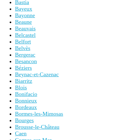
Bastia
Bayeux
Bayonne
Beaune
Beauvais
Belcastel
Belfort
Belvès
Bergerac
Besancon
Béziers
Beynac-et-Cazenac
Biarritz
Blois
Bonifacio
Bonnieux
Bordeaux
Bormes-les-Mimosas
Bourges
Brousse-le-Château
Caen