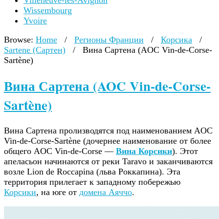
Villeneuve-lès-Avignon
Wissembourg
Yvoire
Browse:
Home
/
Регионы Франции
/
Корсика
/
Sartene (Сартен)
/
Вина Сартена (AOC Vin-de-Corse-
Sartène)
Вина Сартена (AOC Vin-de-Corse-
Sartène)
Вина Сартена пролизводятся под наименованием AOC
Vin-de-Corse-Sartène (дочернее наименование от более
общего AOC Vin-de-Corse —
Вина Корсики
). Этот
апеласьон начинаются от реки Taravo и заканчиваются
возле Lion de Roccapina (льва Роккапина). Эта
территория прилегает к западному побережью
Корсики
, на юге от
домена Аяччо
.