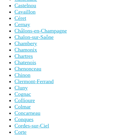
Castelnou
Cavaillon
Céret
Cernay
Châlons-en-Champagne
Chalon-sur-Saône
Chambery
Chamonix
Chartres
Chatenois
Chenonceau
Chinon
Clermont-Ferrand
Cluny
Cognac
Collioure
Colmar
Concarneau
Conques
Cordes-sur-Ciel
Corte