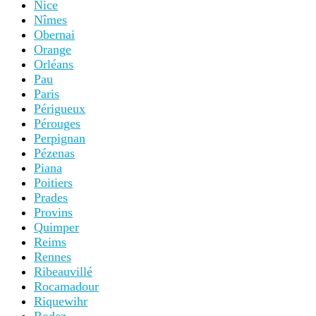
Nice
Nîmes
Obernai
Orange
Orléans
Pau
Paris
Périgueux
Pérouges
Perpignan
Pézenas
Piana
Poitiers
Prades
Provins
Quimper
Reims
Rennes
Ribeauvillé
Rocamadour
Riquewihr