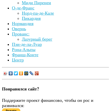
Миди Пиренеи
О-де-Франс
Норд-па-де-Кале
Пикардия
Нормандия
Овернь
Прованс:
Лазурный берег
Пэи-де-ла-Луар
Рона-Альпы
Франш-Конте
Центр
Понравился сайт?
Поддержите проект финансово, чтобы он рос и
развивался: