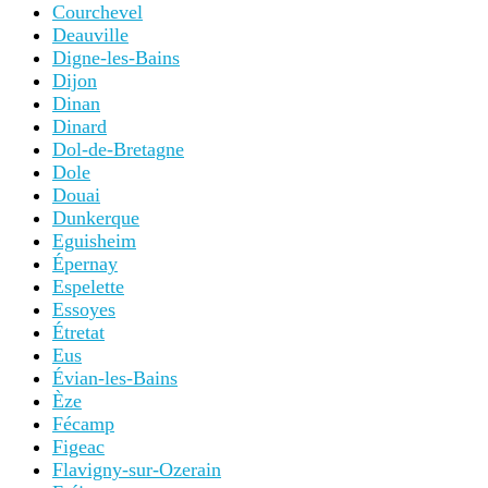
Courchevel
Deauville
Digne-les-Bains
Dijon
Dinan
Dinard
Dol-de-Bretagne
Dole
Douai
Dunkerque
Eguisheim
Épernay
Espelette
Essoyes
Étretat
Eus
Évian-les-Bains
Èze
Fécamp
Figeac
Flavigny-sur-Ozerain