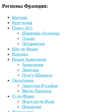
Регионы Франции:
Бретань
Бургундия
Гранд-Эст:
Шампань-Арденны
Эльзас
Лотарингия
Иль де Франс
Корсика
Новая Аквитания
Аквитания
Лимузен
Пуату-Шаранта
Окситания:
Лангедок-Русийон
Миди Пиренеи
О-де-Франс
Норд-па-де-Кале
Пикардия
Нормандия