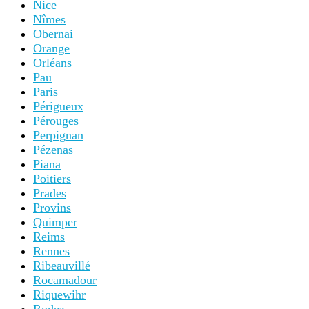
Nice
Nîmes
Obernai
Orange
Orléans
Pau
Paris
Périgueux
Pérouges
Perpignan
Pézenas
Piana
Poitiers
Prades
Provins
Quimper
Reims
Rennes
Ribeauvillé
Rocamadour
Riquewihr