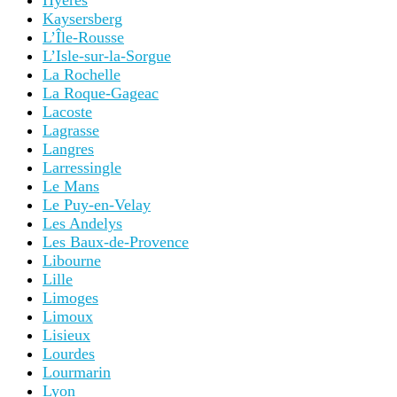
Hyères
Kaysersberg
L’Île-Rousse
L’Isle-sur-la-Sorgue
La Rochelle
La Roque-Gageac
Lacoste
Lagrasse
Langres
Larressingle
Le Mans
Le Puy-en-Velay
Les Andelys
Les Baux-de-Provence
Libourne
Lille
Limoges
Limoux
Lisieux
Lourdes
Lourmarin
Lyon