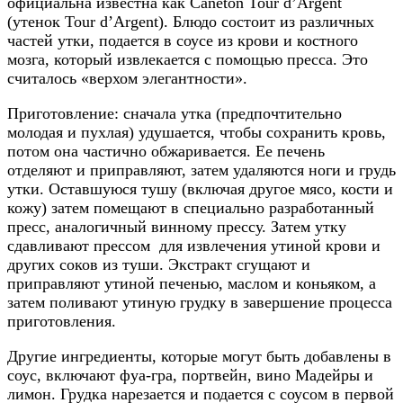
официальна известна как Caneton Tour d’Argent
(утенок Tour d’Argent). Блюдо состоит из различных
частей утки, подается в соусе из крови и костного
мозга, который извлекается с помощью пресса. Это
считалось «верхом элегантности».
Приготовление: сначала утка (предпочтительно
молодая и пухлая) удушается, чтобы сохранить кровь,
потом она частично обжаривается. Ее печень
отделяют и приправляют, затем удаляются ноги и грудь
утки. Оставшуюся тушу (включая другое мясо, кости и
кожу) затем помещают в специально разработанный
пресс, аналогичный винному прессу. Затем утку
сдавливают прессом для извлечения утиной крови и
других соков из туши. Экстракт сгущают и
приправляют утиной печенью, маслом и коньяком, а
затем поливают утиную грудку в завершение процесса
приготовления.
Другие ингредиенты, которые могут быть добавлены в
соус, включают фуа-гра, портвейн, вино Мадейры и
лимон. Грудка нарезается и подается с соусом в первой