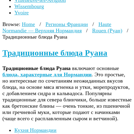
Villeneuve-lès-Avignon
Wissembourg
Yvoire
Browse:
Home
/
Регионы Франции
/
Haute
Normandie — Верхняя Нормандия
/
Rouen (Руан)
/
Традиционные блюда Руана
Традиционные блюда Руана
Традиционные блюда Руана
включают основные
блюда, характерные для Нормандии
. Это простые,
но интересные по сочетаниям неожиданных вкусов
блюда, на основе мяса ягненка и утки, морепродуктов,
с добавлением сидра и кальвадоса. Популярны
традиционные для севера блинчики, больше известные
как бретонские блины — очень тонкие, из пшеничной
или гречневой муки, которые подают с начинками
(чаще всего с расплавленным сыром и ветчиной).
Кухня Нормандии