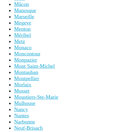
Mâcon
Manosque
Marseille
Megeve
Menton
Méribel
Metz
Monaco
Moncontour
Monpazier
Mont Saint-Michel
Montauban
Montpellier
Morlaix
Mosset
Moustiers-Ste-Marie
Mulhouse
Nancy
Nantes
Narbonne
Neuf-Brisach