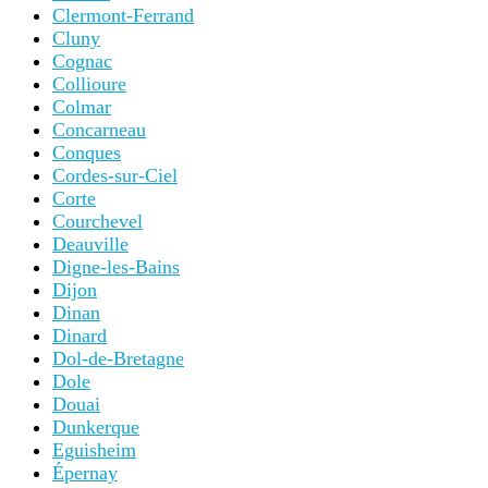
Clermont-Ferrand
Cluny
Cognac
Collioure
Colmar
Concarneau
Conques
Cordes-sur-Ciel
Corte
Courchevel
Deauville
Digne-les-Bains
Dijon
Dinan
Dinard
Dol-de-Bretagne
Dole
Douai
Dunkerque
Eguisheim
Épernay