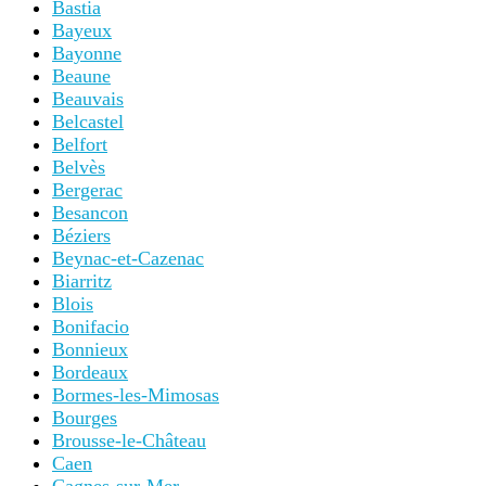
Bastia
Bayeux
Bayonne
Beaune
Beauvais
Belcastel
Belfort
Belvès
Bergerac
Besancon
Béziers
Beynac-et-Cazenac
Biarritz
Blois
Bonifacio
Bonnieux
Bordeaux
Bormes-les-Mimosas
Bourges
Brousse-le-Château
Caen