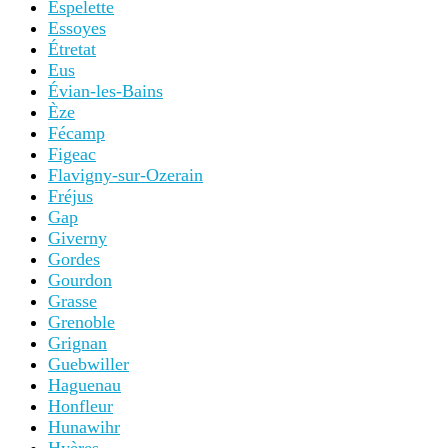
Espelette
Essoyes
Étretat
Eus
Évian-les-Bains
Èze
Fécamp
Figeac
Flavigny-sur-Ozerain
Fréjus
Gap
Giverny
Gordes
Gourdon
Grasse
Grenoble
Grignan
Guebwiller
Haguenau
Honfleur
Hunawihr