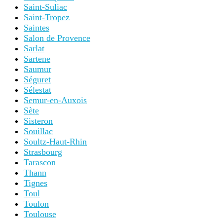
Saint-Suliac
Saint-Tropez
Saintes
Salon de Provence
Sarlat
Sartene
Saumur
Séguret
Sélestat
Semur-en-Auxois
Sète
Sisteron
Souillac
Soultz-Haut-Rhin
Strasbourg
Tarascon
Thann
Tignes
Toul
Toulon
Toulouse