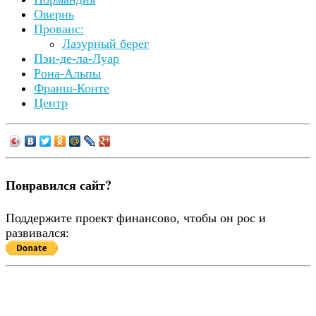
Овернь
Прованс:
Лазурный берег
Пэи-де-ла-Луар
Рона-Альпы
Франш-Конте
Центр
Понравился сайт?
Поддержите проект финансово, чтобы он рос и
развивался: