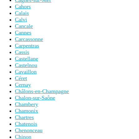
Cagnes-sur-Mer
Cahors
Calais
Calvi
Cancale
Cannes
Carcassonne
Carpentras
Cassis
Castellane
Castelnou
Cavaillon
Céret
Cernay
Châlons-en-Champagne
Chalon-sur-Saône
Chambery
Chamonix
Chartres
Chatenois
Chenonceau
Chinon