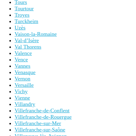
Tours
Tourtour
Troyes
Turckheim
Uzès
Vaison-la-Romaine
Val-d’Isère
Val Thorens
Valence
Vence
Vannes
Venasque
Vernon
Versaille
Vichy
Vienne
Villandry
Villefranche-de-Conflent
Villefranche-de-Rouergue
Villefranche-sur-Mer
Villefranche-sur-Saône