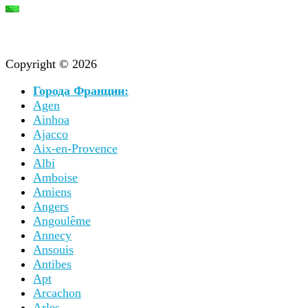
Copyright © 2026
Города Франции:
Agen
Ainhoa
Ajacco
Aix-en-Provence
Albi
Amboise
Amiens
Angers
Angoulême
Annecy
Ansouis
Antibes
Apt
Arcachon
Arles