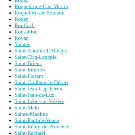
Rodez
Roquebrune-Cap-Martin
Roquefort-sur-Soulzon
Rouen
Rouffach
Roussillon
Royan
Saintes
Saint-Antoine-l’Abbaye
Saint-Cirq-Lapopie
Saint-Brieuc
Saint-Emilion
Saint-Florent
Saint-Guilhem-le-Désert
Saint-Jean-Cap-Ferrat
Saint-Jean-de-Luz
Saint-Léon-sur-Vézère
Saint-Malo
Sainte-Maxime
Saint-Paul-de-Vence
Saint-Rémy-de-Provence
Saint-Raphaël