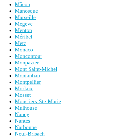
Mâcon
Manosque
Marseille
Megeve
Menton
Méribel
Metz
Monaco
Moncontour
Monpazier
Mont Saint-Michel
Montauban
Montpellier
Morlaix
Mosset
Moustiers-Ste-Marie
Mulhouse
Nancy
Nantes
Narbonne
Neuf-Brisach