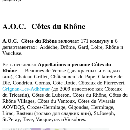
A.O.C. Côtes du Rhône
A.O.C. Côtes du Rhône
включает 171 коммуну в 6
департаментах: Ardèche, Drôme, Gard, Loire, Rhône и
Vaucluse.
Есть несколько
Аppellations в регионе Côtes du
Rhône
— Beaumes de Venise (для красных и сладких
вин), Chateau Grillet, Châteauneuf du Pape, Clairette de
Die, Condrieu, Cornas, Côte Rotie, Côteaux de Pierrevert,
Grignan-Les-Adhémar
(до 2009 известное как Côteaux
du Tricastin), Côtes du Luberon, Côtes du Rhône, Côtes du
Rhône Villages, Côtes du Ventoux, Côtes du Vivarais
AOVDQS, Crozes-Hermitage, Gigondas, Hermitage,
Lirac, Rasteau (только для сладких вин), St.Joseph,
St.Peray, Tave, Vacqueyras иVinsobres.