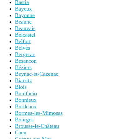
Bastia
Bayeux
Bayonne
Beaune
Beauvais
Belcastel
Belfort
Belvès
Bergerac
Besancon
Béziers
Beynac-et-Cazenac
Biarritz
Blois
Bonifacio
Bonnieux
Bordeaux
Bormes-les-Mimosas
Bourges
Brousse-le-Château
Caen