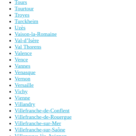
Tours
Tourtour
Troyes
Turckheim
Uzès
Vaison-la-Romaine
Val-d’Isère
Val Thorens
Valence
Vence
Vannes
Venasque
Vernon
Versaille
Vichy
Vienne
Villandry
Villefranche-de-Conflent
Villefranche-de-Rouergue
Villefranche-sur-Mer
Villefranche-sur-Saône