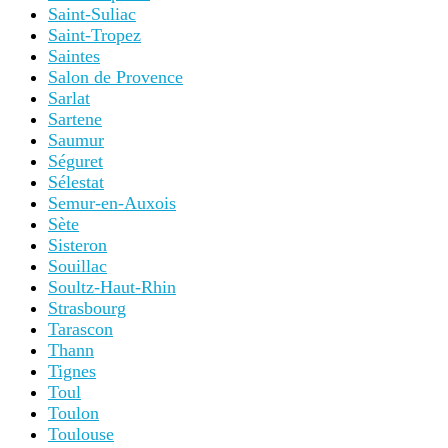
Saint-Suliac
Saint-Tropez
Saintes
Salon de Provence
Sarlat
Sartene
Saumur
Séguret
Sélestat
Semur-en-Auxois
Sète
Sisteron
Souillac
Soultz-Haut-Rhin
Strasbourg
Tarascon
Thann
Tignes
Toul
Toulon
Toulouse