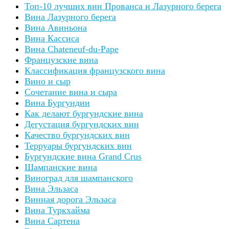
Топ-10 лучших вин Прованса и Лазурного берега
Вина Лазурного берега
Вина Авиньона
Вина Кассиса
Вина Chateneuf-du-Pape
Французские вина
Классификация французского вина
Вино и сыр
Сочетание вина и сыра
Вина Бургундии
Как делают бургундские вина
Дегустация бургундских вин
Качество бургундских вин
Терруары бургундских вин
Бургундские вина Grand Crus
Шампанские вина
Виноград для шампанского
Вина Эльзаса
Винная дорога Эльзаса
Вина Туркхайма
Вина Сартена