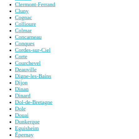
Clermont-Ferrand
Cluny
Cognac
Collioure
Colmar
Concarneau
Conques
Cordes-sur-Ciel
Corte
Courchevel
Deauville
Digne-les-Bains
Dijon
Dinan
Dinard
Dol-de-Bretagne
Dole
Douai
Dunkerque
Eguisheim
Épernay