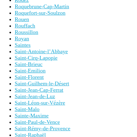
Rodez
Roquebrune-Cap-Martin
Roquefort-sur-Soulzon
Rouen
Rouffach
Roussillon
Royan
Saintes
Saint-Antoine-l’Abbaye
Saint-Cirq-Lapopie
Saint-Brieuc
Saint-Emilion
Saint-Florent
Saint-Guilhem-le-Désert
Saint-Jean-Cap-Ferrat
Saint-Jean-de-Luz
Saint-Léon-sur-Vézère
Saint-Malo
Sainte-Maxime
Saint-Paul-de-Vence
Saint-Rémy-de-Provence
Saint-Raphaël