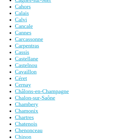
Cagnes-sur-Mer
Cahors
Calais
Calvi
Cancale
Cannes
Carcassonne
Carpentras
Cassis
Castellane
Castelnou
Cavaillon
Céret
Cernay
Châlons-en-Champagne
Chalon-sur-Saône
Chambery
Chamonix
Chartres
Chatenois
Chenonceau
Chinon