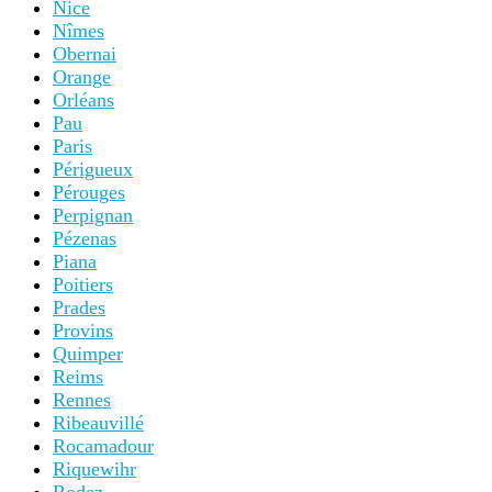
Nice
Nîmes
Obernai
Orange
Orléans
Pau
Paris
Périgueux
Pérouges
Perpignan
Pézenas
Piana
Poitiers
Prades
Provins
Quimper
Reims
Rennes
Ribeauvillé
Rocamadour
Riquewihr