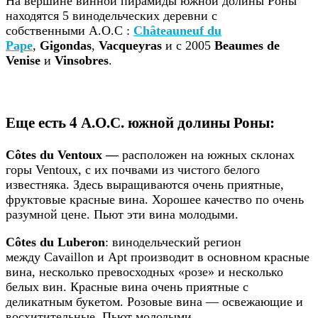
На вершине винной пирамиды южной долины Роны
находятся 5 винодельческих деревни с
собственными A.O.C :
Châteauneuf du
Pape
,
Gigondas
,
Vacqueyras
и с 2005
Beaumes de
Venise
и
Vinsobres
.
Еще есть 4 А.О.С. южной долины Роны:
Côtes du Ventoux —
расположен на южных склонах
горы Ventoux, с их почвами из чистого белого
известняка. Здесь выращиваются очень приятные,
фруктовые красные вина. Хорошее качество по очень
разумной цене. Пьют эти вина молодыми.
Côtes du Luberon
: винодельческий регион
между Cavaillon и Apt производит в основном красные
вина, несколько превосходных «розе» и несколько
белых вин. Красные вина очень приятные с
деликатным букетом. Розовые вина — освежающие и
восхитительные. Пьют молодыми.