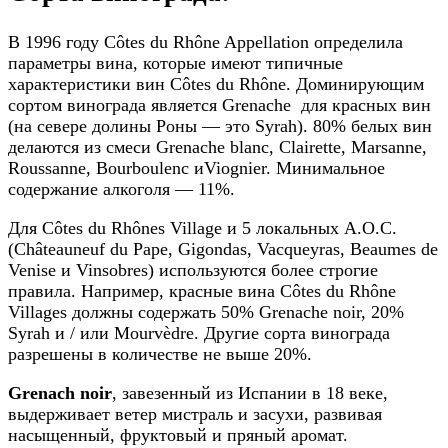
В 1996 году Côtes du Rhône Appellation определила
параметры вина, которые имеют типичные
характеристики вин Côtes du Rhône. Доминирующим
сортом винограда является Grenache для красных вин
(на севере долины Роны — это Syrah). 80% белых вин
делаются из смеси Grenache blanc, Clairette, Marsanne,
Roussanne, Bourboulenc иViognier. Минимальное
содержание алкоголя — 11%.
Для Côtes du Rhônes Village и 5 локальных A.O.C.
(Châteauneuf du Pape, Gigondas, Vacqueyras, Beaumes de
Venise и Vinsobres) используются более строгие
правила. Например, красные вина Côtes du Rhône
Villages должны содержать 50% Grenache noir, 20%
Syrah и / или Mourvèdre. Другие сорта винограда
разрешены в количестве не выше 20%.
Grenach noir
, завезенный из Испании в 18 веке,
выдерживает ветер мистраль и засухи, развивая
насыщенный, фруктовый и пряный аромат.