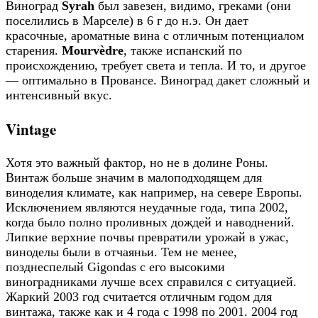
Виноград
Syrah
был завезен, видимо, греками (они
поселились в Марселе) в 6 г до н.э. Он дает
красочные, ароматные вина с отличным потенциалом
старения.
Mourvèdre
, также испанский по
происхождению, требует света и тепла. И то, и другое
— оптимально в Провансе. Виноград дакет сложный и
интенсивный вкус.
Vintage
Хотя это важный фактор, но не в долине Роны.
Винтаж больше значим в малоподходящем для
виноделия климате, как например, на севере Европы.
Исключением являются неудачные года, типа 2002,
когда было полно проливных дождей и наводнений.
Липкие верхние почвы превратили урожай в ужас,
виноделы были в отчаяньи. Тем не менее,
позднеспелый Gigondas с его высокими
виноградниками лучше всех справился с ситуацией.
Жаркий 2003 год считается отличным годом для
винтажа, также как и 4 года с 1998 по 2001. 2004 год