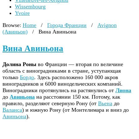
Villeneuve-lès-Avignon
Wissembourg
Yvoire
Browse:
Home
/
Города Франции
/
Avignon
(Авиньон)
/
Вина Авиньона
Вина Авиньона
Долина Роны
во Франции — вторая по величине
область с виноградниками в стране, уступающая
только
Бордо
. Здесь расположено 160 000 акров
виноградников и 6000 винодельческих компаний.
Виноградники протянулись на растянулись от
Лиона
до
Авиньона
на расстоянии 150 км. Потому, как
правило, разделяют северную Рону (от
Вьена
до
Валанса
) и южную Рону (от Монтелимара и вниз до
Авиньона
).