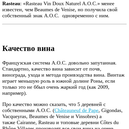
Rasteau
: «Rasteau Vin Doux Naturel A.O.C.» менее
известен, чем Beaumes de Venise, но получила свой
собственный знак A.O.C. одновременно с ним.
Качество вина
Французская система A.O.C. довольно запутанная.
Стандартно, качество вина зависит от почв,
винограда, ухода и метода проивзодства вина. Винтаж
играет меньшую роль в южной долине Роны, если
только это не ббыл очень жаркий год (как 2009,
например).
Про качество можно сказать, что 5 деревней с
собственными A.O.C. (
Châteauneuf de Pape
, Gigondas,
Vacqueyras, Beaumes de Venise и Vinsobres) а
также Cairanne, Rasteau и топовые деревни Côtes du
Rhône Villages производят все свои вина на очень