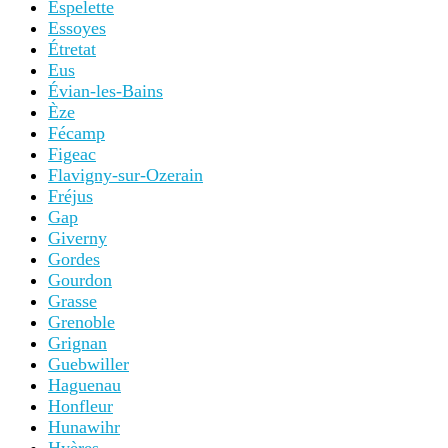
Espelette
Essoyes
Étretat
Eus
Évian-les-Bains
Èze
Fécamp
Figeac
Flavigny-sur-Ozerain
Fréjus
Gap
Giverny
Gordes
Gourdon
Grasse
Grenoble
Grignan
Guebwiller
Haguenau
Honfleur
Hunawihr