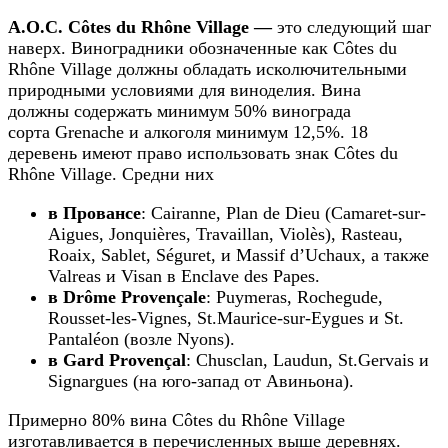
A.O.C. Côtes du Rhône Village —
это следующий шаг
наверх. Виноградники обозначенные как Côtes du
Rhône Village должны обладать исколючительными
природными условиями для виноделия. Вина
должны содержать минимум 50% винограда
сорта Grenache и алкоголя минимум 12,5%. 18
деревень имеют право использовать знак Côtes du
Rhône Village. Средни них
в Провансе
: Cairanne, Plan de Dieu (Camaret-sur-
Aigues, Jonquières, Travaillan, Violès), Rasteau,
Roaix, Sablet, Séguret, и Massif d’Uchaux, а также
Valreas и Visan в Enclave des Papes.
в Drôme Provençale
: Puymeras, Rochegude,
Rousset-les-Vignes, St.Maurice-sur-Eygues и St.
Pantaléon (возле Nyons).
в Gard Provençal
: Chusclan, Laudun, St.Gervais и
Signargues (на юго-запад от Авиньона).
Примерно 80% вина Côtes du Rhône Village
изготавливается в перечисленных выше деревнях.