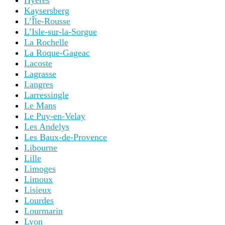
Hyères
Kaysersberg
L’Île-Rousse
L’Isle-sur-la-Sorgue
La Rochelle
La Roque-Gageac
Lacoste
Lagrasse
Langres
Larressingle
Le Mans
Le Puy-en-Velay
Les Andelys
Les Baux-de-Provence
Libourne
Lille
Limoges
Limoux
Lisieux
Lourdes
Lourmarin
Lyon